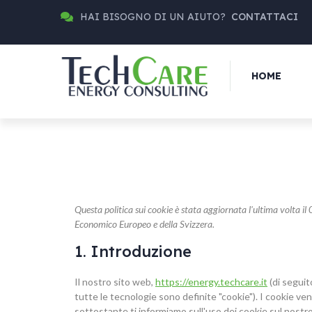
HAI BISOGNO DI UN AIUTO?
CONTATTACI
HOME
Questa politica sui cookie è stata aggiornata l'ultima volta il 
Economico Europeo e della Svizzera.
1. Introduzione
Il nostro sito web,
https://energy.techcare.it
(di seguito
tutte le tecnologie sono definite "cookie"). I cookie v
sottostante ti informiamo sull'uso dei cookie sul nostr