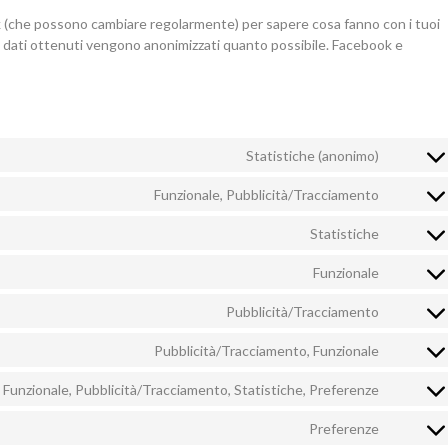
ork (che possono cambiare regolarmente) per sapere cosa fanno con i tuoi
I dati ottenuti vengono anonimizzati quanto possibile. Facebook e
Statistiche (anonimo)
Consent
to
Funzionale, Pubblicità/Tracciamento
Consent
service
to
element
Statistiche
Consent
service
to
google-
Funzionale
Consent
service
recaptc
to
google-
Pubblicità/Tracciamento
Consent
service
analytic
to
wordpre
Pubblicità/Tracciamento, Funzionale
Consent
service
to
google-
Funzionale, Pubblicità/Tracciamento, Statistiche, Preferenze
Consent
service
maps
to
faceboo
Preferenze
Consent
service