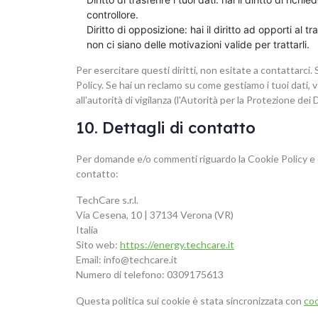
controllore.
Diritto di opposizione: hai il diritto ad opporti al
non ci siano delle motivazioni valide per trattarli.
Per esercitare questi diritti, non esitate a contattarci.
Policy. Se hai un reclamo su come gestiamo i tuoi dati, 
all'autorità di vigilanza (l'Autorità per la Protezione dei D
10. Dettagli di contatto
Per domande e/o commenti riguardo la Cookie Policy e q
contatto:
TechCare s.r.l.
Via Cesena, 10 | 37134 Verona (VR)
Italia
Sito web:
https://energy.techcare.it
Email:
info@
techcare.it
Numero di telefono: 0309175613
Questa politica sui cookie è stata sincronizzata con
co