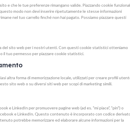
sito e che le tue preferenze rimangano valide. Piazzando cookie funzional
In questo modo non devi inserire ripetutamente le stesse informazioni
 rimane nel tuo carrello finché non hai pagato. Possiamo piazzare questi
nza del sito web per i nostri utenti. Con questi cookie statistici otteniamo
 il tuo permesso per piazzare cookie statistici.
iamento
i altra forma di memorizzazione locale, utilizzati per creare profili uten
esto sito web o su diversi siti web per scopi di marketing simili.
ook e LinkedIn per promuovere pagine web (ad es. "mi piace", "pin") o
Facebook e LinkedIn. Questo contenuto è incorporato con codice derivat
tenuto potrebbe memorizzare ed elaborare alcune informazioni per la