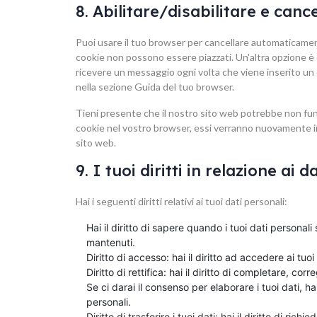
8. Abilitare/disabilitare e canc
Puoi usare il tuo browser per cancellare automaticamen
cookie non possono essere piazzati. Un'altra opzione è 
ricevere un messaggio ogni volta che viene inserito un c
nella sezione Guida del tuo browser.
Tieni presente che il nostro sito web potrebbe non funzi
cookie nel vostro browser, essi verranno nuovamente in
sito web.
9. I tuoi diritti in relazione ai 
Hai i seguenti diritti relativi ai tuoi dati personali:
Hai il diritto di sapere quando i tuoi dati person
mantenuti.
Diritto di accesso: hai il diritto ad accedere ai tu
Diritto di rettifica: hai il diritto di completare, c
Se ci darai il consenso per elaborare i tuoi dati, ha
personali.
Diritto di trasferire i tuoi dati: hai il diritto di richi