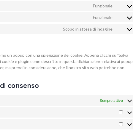
to
linkedin
Funzionale
Consent
service
to
wpform
Funzionale
Consent
service
to
complia
Scopo in attesa di indagine
Consent
service
to
stripe
service
varie
eremo un popup con una spiegazione dei cookie. Appena clicchi su "Salva
di cookie e plugin come descritto in questa dichiarazione relativa ai popup
wser, ma prendi in considerazione, che il nostro sito web potrebbe non
i di consenso
Sempre attivo
Stati
Mark