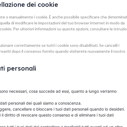
ellazione dei cookie
te o manualmente i cookie. È anche possibile specificare che determinat
quella di modificare le impostazioni del tuo browser internet in modo da
ookie. Per ulteriori informazioni su queste opzioni, consultare le istruzio
onare correttamente se tutti i cookie sono disabilitati. Se cancelli i
seriti dopo il consenso fornito quando visiterete nuovamente il nostro
dati personali
ali sono necessari, cosa succede ad essi, quanto a lungo verranno
oi dati personali dei quali siamo a conoscenza.
orreggere, cancellare o bloccare i tuoi dati personali quando lo desideri.
i il diritto di revocare questo consenso e di eliminare i tuoi dati
edere tutti i tuoi dati dal controllore e trasferirli tutti quanti ad un altro