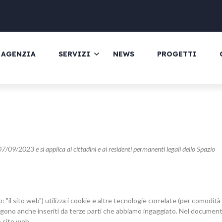
AGENZIA
SERVIZI
NEWS
PROGETTI
07/09/2023 e si applica ai cittadini e ai residenti permanenti legali dello Spazio
: "il sito web") utilizza i cookie e altre tecnologie correlate (per comodità
engono anche inseriti da terze parti che abbiamo ingaggiato. Nel documen
o sito web.