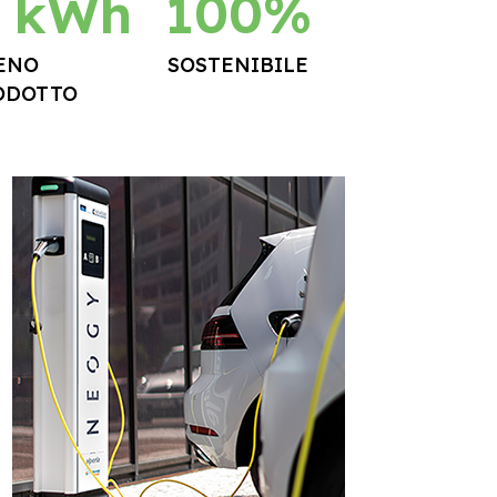
X kWh
100%
MENO
SOSTENIBILE
ODOTTO