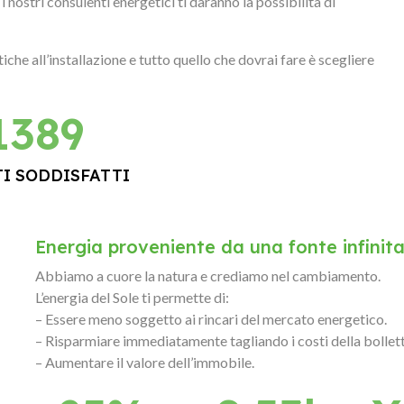
 nostri consulenti energetici ti daranno la possibilità di
che all’installazione e tutto quello che dovrai fare è scegliere
1389
TI SODDISFATTI
Energia proveniente da una fonte infinita
Abbiamo a cuore la natura e crediamo nel cambiamento.
L’energia del Sole ti permette di:
– Essere meno soggetto ai rincari del mercato energetico.
– Risparmiare immediatamente tagliando i costi della bollett
– Aumentare il valore dell’immobile.