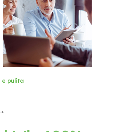
 e pulita
a.