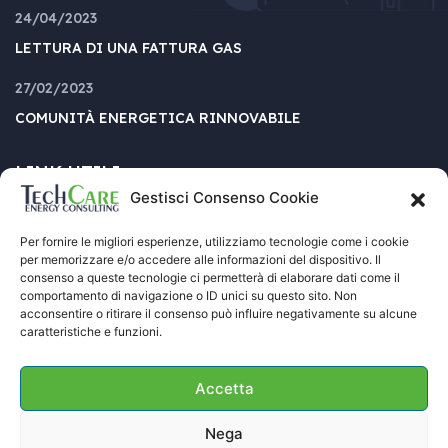
24/04/2023
LETTURA DI UNA FATTURA GAS
27/02/2023
COMUNITÀ ENERGETICA RINNOVABILE
LINK UTILI
Gestisci Consenso Cookie
Per fornire le migliori esperienze, utilizziamo tecnologie come i cookie
AGENZIA
CONTATTACI
per memorizzare e/o accedere alle informazioni del dispositivo. Il
consenso a queste tecnologie ci permetterà di elaborare dati come il
PROGETTI
COOKIE POLICY (UE)
comportamento di navigazione o ID unici su questo sito. Non
acconsentire o ritirare il consenso può influire negativamente su alcune
FAQ’S
PRIVACY POLICY
caratteristiche e funzioni.
SEZIONE VOIP
SEZIONE SECURITY
Accetta
VOLTURA CONTATORI
Nega